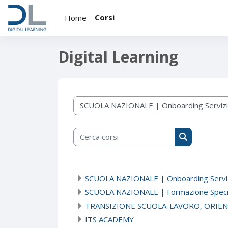
Vai al contenuto principale
Corsi
Home
Digital Learning
Tutti i corsi
Cerca corsi
Cerca corsi
SCUOLA NAZIONALE | Onboarding Servizi 
SCUOLA NAZIONALE | Formazione Specia
TRANSIZIONE SCUOLA-LAVORO, ORIE
ITS ACADEMY