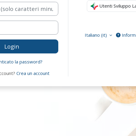
account
aratteri minuscoli)
Utenti Sviluppo La
Italiano ‎(it)‎
Informa
Login
nticato la password?
account?
Crea un account