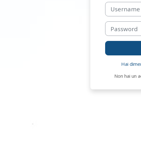
Vai a creazione 
Username (solo c
Password
Hai dime
Non hai un 